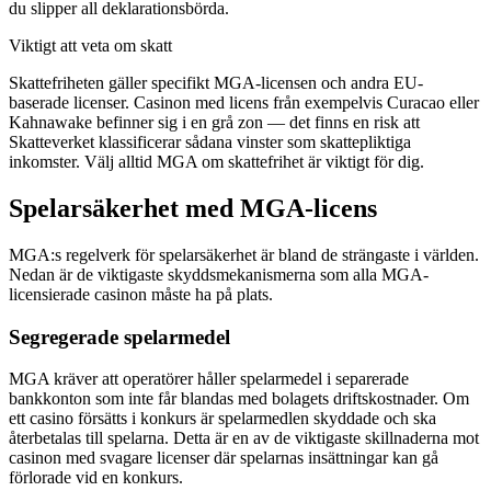
du slipper all deklarationsbörda.
Viktigt att veta om skatt
Skattefriheten gäller specifikt MGA-licensen och andra EU-
baserade licenser. Casinon med licens från exempelvis Curacao eller
Kahnawake befinner sig i en grå zon — det finns en risk att
Skatteverket klassificerar sådana vinster som skattepliktiga
inkomster. Välj alltid MGA om skattefrihet är viktigt för dig.
Spelarsäkerhet med MGA-licens
MGA:s regelverk för spelarsäkerhet är bland de strängaste i världen.
Nedan är de viktigaste skyddsmekanismerna som alla MGA-
licensierade casinon måste ha på plats.
Segregerade spelarmedel
MGA kräver att operatörer håller spelarmedel i separerade
bankkonton som inte får blandas med bolagets driftskostnader. Om
ett casino försätts i konkurs är spelarmedlen skyddade och ska
återbetalas till spelarna. Detta är en av de viktigaste skillnaderna mot
casinon med svagare licenser där spelarnas insättningar kan gå
förlorade vid en konkurs.