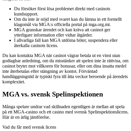
Du försöker först lösa problemet direkt med casinots
kundsupport.
Om du inte är nöjd med svaret kan du lämna in ett formellt
klagomål via MGA:s officiella portal på
mga.org.mt
.
MGA granskar ärendet och kan kräva att casinot ger
ytterligare information eller vidtar åtgärder.
I allvarliga fall kan MGA utdöma böter, suspendera eller
återkalla casinots licens.
Du kan kontakta MGA när casinot vägrar betala ut en vinst utan
godtagbar anledning, om du misstänker att spelen inte är rättvisa, om
casinot bryter mot villkoren för bonusar, eller om dina insatta medel
inte återbetalas efter stängning av kontot. Förväntad
handläggningstid är typiskt fyra till åtta veckor beroende på ärendets
komplexitet.
MGA vs. svensk Spelinspektionen
Många spelare undrar vad skillnaden egentligen är mellan att spela
på ett MGA-casino och ett casino med svensk Spelinspektionslicens.
Här är en ärlig jämförelse.
Vad du får med svensk licens