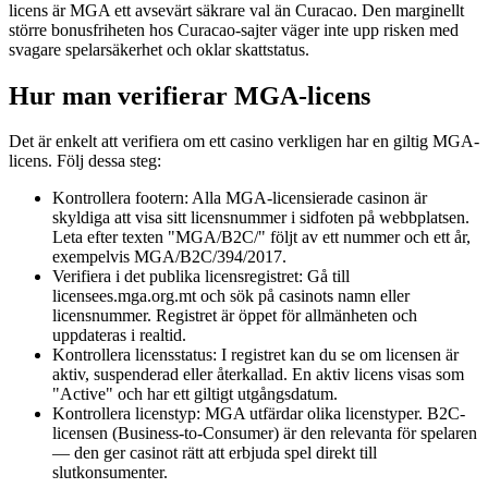
licens är MGA ett avsevärt säkrare val än Curacao. Den marginellt
större bonusfriheten hos Curacao-sajter väger inte upp risken med
svagare spelarsäkerhet och oklar skattstatus.
Hur man verifierar MGA-licens
Det är enkelt att verifiera om ett casino verkligen har en giltig MGA-
licens. Följ dessa steg:
Kontrollera footern:
Alla MGA-licensierade casinon är
skyldiga att visa sitt licensnummer i sidfoten på webbplatsen.
Leta efter texten "MGA/B2C/" följt av ett nummer och ett år,
exempelvis
MGA/B2C/394/2017
.
Verifiera i det publika licensregistret:
Gå till
licensees.mga.org.mt
och sök på casinots namn eller
licensnummer. Registret är öppet för allmänheten och
uppdateras i realtid.
Kontrollera licensstatus:
I registret kan du se om licensen är
aktiv, suspenderad eller återkallad. En aktiv licens visas som
"Active" och har ett giltigt utgångsdatum.
Kontrollera licenstyp:
MGA utfärdar olika licenstyper. B2C-
licensen (Business-to-Consumer) är den relevanta för spelaren
— den ger casinot rätt att erbjuda spel direkt till
slutkonsumenter.