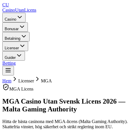
CU
Casino
Utan
Licens
Casino
Bonusar
Betalning
Licenser
Guider
Betting
Hem
Licenser
MGA
MGA Licens
MGA Casino Utan Svensk Licens 2026 —
Malta Gaming Authority
Hitta de bästa casinona med MGA-licens (Malta Gaming Authority).
Skattefria vinster, hög säkerhet och strikt reglering inom EU.