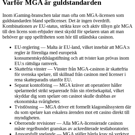
Varför MGA är guldstandarden
Inom iGaming-branschen talar man ofta om MGA-licensen som
guldstandarden
bland spellicenser. Det är ingen överdrift.
Kombinationen av EU-status, strikta krav och aktiv tillsyn gör MGA
till den licens som erbjuder mest skydd för spelaren utan att man
behöver ge upp spelfriheten som hör till utländska casinon.
EU-reglering
— Malta är EU-land, vilket innebär att MGA:s
regler är förenliga med europeisk
konsumentskyddslagstiftning och att tvister kan prövas inom
EU:s rättsliga ramverk.
Skattefria vinster
— Vinster från MGA-casinon är skattefria
för svenska spelare, till skillnad från casinon med licenser i
rena skatteparadis utanför EU.
Separat kontoföring
— MGA kräver att operatörer håller
spelarmedel strikt separerade från sin rörelsekapital, vilket
skyddar dig som spelare om casinot skulle drabbas av
ekonomiska svårigheter.
Tvistlösning
— MGA driver ett formellt klagomålssystem där
du som spelare kan eskalera ärenden mot ett casino direkt till
myndigheten.
Oberoende revisioner
— Alla MGA-licensierade casinon
måste regelbundet granskas av ackrediterade testlaboratorier.
Ansvarsfullt spelande
— MGA ställer hårda krav på verktyg