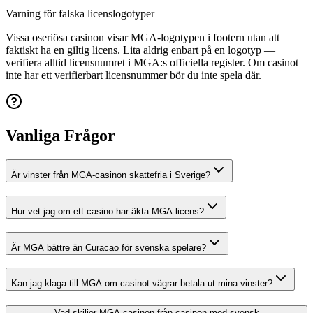
Varning för falska licenslogotyper
Vissa oseriösa casinon visar MGA-logotypen i footern utan att
faktiskt ha en giltig licens. Lita aldrig enbart på en logotyp —
verifiera alltid licensnumret i MGA:s officiella register. Om casinot
inte har ett verifierbart licensnummer bör du inte spela där.
Vanliga Frågor
Är vinster från MGA-casinon skattefria i Sverige?
Hur vet jag om ett casino har äkta MGA-licens?
Är MGA bättre än Curacao för svenska spelare?
Kan jag klaga till MGA om casinot vägrar betala ut mina vinster?
Vad skiljer MGA-casinon från casinon med svensk