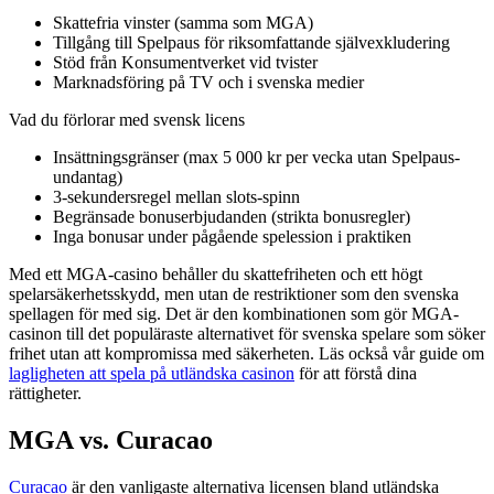
Skattefria vinster (samma som MGA)
Tillgång till Spelpaus för riksomfattande självexkludering
Stöd från Konsumentverket vid tvister
Marknadsföring på TV och i svenska medier
Vad du förlorar med svensk licens
Insättningsgränser (max 5 000 kr per vecka utan Spelpaus-
undantag)
3-sekundersregel mellan slots-spinn
Begränsade bonuserbjudanden (strikta bonusregler)
Inga bonusar under pågående spelession i praktiken
Med ett MGA-casino behåller du skattefriheten och ett högt
spelarsäkerhetsskydd, men utan de restriktioner som den svenska
spellagen för med sig. Det är den kombinationen som gör MGA-
casinon till det populäraste alternativet för svenska spelare som söker
frihet utan att kompromissa med säkerheten. Läs också vår guide om
lagligheten att spela på utländska casinon
för att förstå dina
rättigheter.
MGA vs. Curacao
Curacao
är den vanligaste alternativa licensen bland utländska