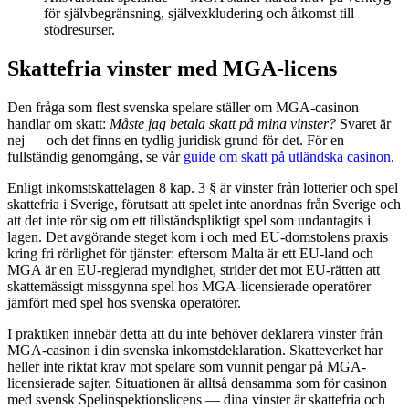
för självbegränsning, självexkludering och åtkomst till
stödresurser.
Skattefria vinster med MGA-licens
Den fråga som flest svenska spelare ställer om MGA-casinon
handlar om skatt:
Måste jag betala skatt på mina vinster?
Svaret är
nej — och det finns en tydlig juridisk grund för det. För en
fullständig genomgång, se vår
guide om skatt på utländska casinon
.
Enligt
inkomstskattelagen 8 kap. 3 §
är vinster från lotterier och spel
skattefria i Sverige, förutsatt att spelet inte anordnas från Sverige och
att det inte rör sig om ett tillståndspliktigt spel som undantagits i
lagen. Det avgörande steget kom i och med EU-domstolens praxis
kring fri rörlighet för tjänster: eftersom Malta är ett EU-land och
MGA är en EU-reglerad myndighet, strider det mot EU-rätten att
skattemässigt missgynna spel hos MGA-licensierade operatörer
jämfört med spel hos svenska operatörer.
I praktiken innebär detta att du inte behöver deklarera vinster från
MGA-casinon i din svenska inkomstdeklaration. Skatteverket har
heller inte riktat krav mot spelare som vunnit pengar på MGA-
licensierade sajter. Situationen är alltså densamma som för casinon
med svensk Spelinspektionslicens — dina vinster är skattefria och