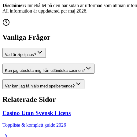
Disclaimer:
Innehållet på den här sidan är utformad som allmän inform
All information är uppdaterad per maj 2026.
Vanliga Frågor
Vad är Spelpaus?
Kan jag utesluta mig från utländska casinon?
Var kan jag få hjälp med spelberoende?
Relaterade Sidor
Casino Utan Svensk Licens
Topplista & komplett guide 2026