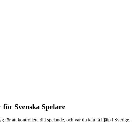
 för Svenska Spelare
 för att kontrollera ditt spelande, och var du kan få hjälp i Sverige.