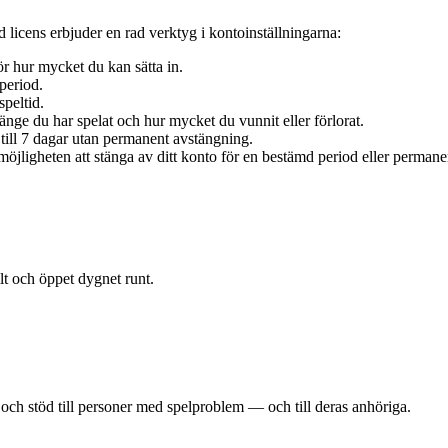
 licens erbjuder en rad verktyg i kontoinställningarna:
r hur mycket du kan sätta in.
period.
speltid.
e du har spelat och hur mycket du vunnit eller förlorat.
 till 7 dagar utan permanent avstängning.
möjligheten att stänga av ditt konto för en bestämd period eller permane
lt och öppet dygnet runt.
p och stöd till personer med spelproblem — och till deras anhöriga.