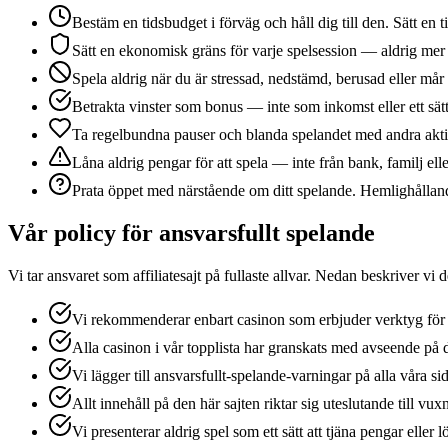
Bestäm en tidsbudget i förväg och håll dig till den. Sätt en t
Sätt en ekonomisk gräns för varje spelsession — aldrig mer ä
Spela aldrig när du är stressad, nedstämd, berusad eller mår 
Betrakta vinster som bonus — inte som inkomst eller ett sät
Ta regelbundna pauser och blanda spelandet med andra aktiv
Låna aldrig pengar för att spela — inte från bank, familj ell
Prata öppet med närstående om ditt spelande. Hemlighållande
Vår policy för ansvarsfullt spelande
Vi tar ansvaret som affiliatesajt på fullaste allvar. Nedan beskriver vi 
Vi rekommenderar enbart casinon som erbjuder verktyg för a
Alla casinon i vår topplista har granskats med avseende på de
Vi lägger till ansvarsfullt-spelande-varningar på alla våra s
Allt innehåll på den här sajten riktar sig uteslutande till vu
Vi presenterar aldrig spel som ett sätt att tjäna pengar elle