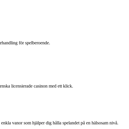
behandling för spelberoende.
venska licensierade casinon med ett klick.
t enkla vanor som hjälper dig hålla spelandet på en hälsosam nivå.