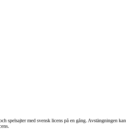
n och spelsajter med svensk licens på en gång. Avstängningen kan
cens.