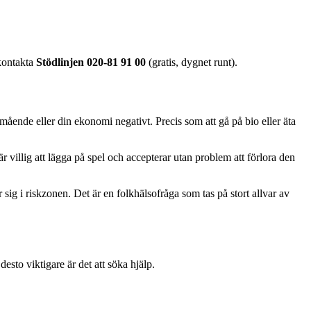
kontakta
Stödlinjen 020-81 91 00
(gratis, dygnet runt).
mående eller din ekonomi negativt. Precis som att gå på bio eller äta
 villig att lägga på spel och accepterar utan problem att förlora den
sig i riskzonen. Det är en folkhälsofråga som tas på stort allvar av
esto viktigare är det att söka hjälp.