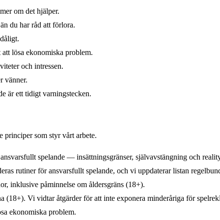
imer om det hjälper.
n du har råd att förlora.
dåligt.
t att lösa ekonomiska problem.
iteter och intressen.
er vänner.
 är ett tidigt varningstecken.
de principer som styr vårt arbete.
nsvarsfullt spelande — insättningsgränser, självavstängning och realit
ras rutiner för ansvarsfullt spelande, och vi uppdaterar listan regelbun
idor, inklusive påminnelse om åldersgräns (18+).
xna (18+). Vi vidtar åtgärder för att inte exponera minderåriga för spelre
r lösa ekonomiska problem.