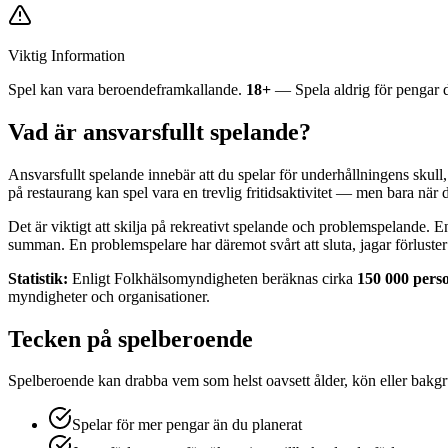
Viktig Information
Spel kan vara beroendeframkallande.
18+
— Spela aldrig för pengar d
Vad är ansvarsfullt spelande?
Ansvarsfullt spelande innebär att du spelar för underhållningens skull
på restaurang kan spel vara en trevlig fritidsaktivitet — men bara när d
Det är viktigt att skilja på rekreativt spelande och problemspelande. E
summan. En problemspelare har däremot svårt att sluta, jagar förluster oc
Statistik:
Enligt Folkhälsomyndigheten beräknas cirka
150 000 perso
myndigheter och organisationer.
Tecken på spelberoende
Spelberoende kan drabba vem som helst oavsett ålder, kön eller bakgrund
Spelar för mer pengar än du planerat