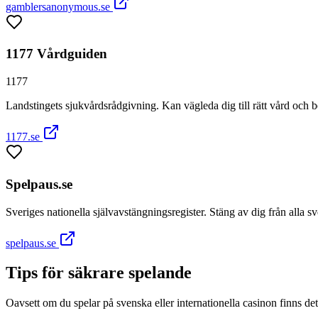
gamblersanonymous.se
1177 Vårdguiden
1177
Landstingets sjukvårdsrådgivning. Kan vägleda dig till rätt vård och 
1177.se
Spelpaus.se
Sveriges nationella självavstängningsregister. Stäng av dig från alla s
spelpaus.se
Tips för säkrare spelande
Oavsett om du spelar på svenska eller internationella casinon finns de